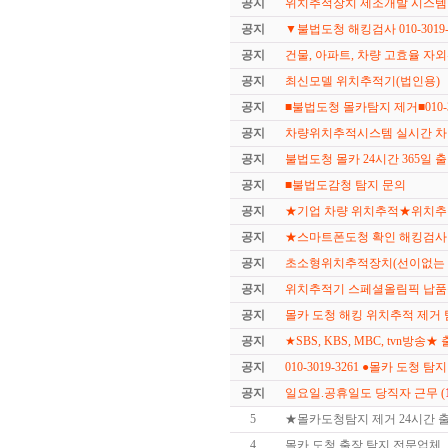
공지
위치추적장치 제조개발 시스템 
공지
▼불법도청 해킹검사 010-3019-
공지
건물, 아파트, 차량 고효율 
공지
최신모델 위치추적기(법인용)
공지
■불법도청 몰카탐지 제거■010-30
공지
차량위치추적시스템 실시간 차
공지
불법도청 몰카 24시간 365일 출장
공지
■불법도감청 탐지 문의
공지
★기업 차량 위치추적★위치
공지
★스마트폰도청 확인 해킹검사
공지
초소형위치추적장치(선이없는 
공지
위치추적기 스페셜올림픽 납
공지
몰카 도청 해킹 위치추적 제거 
공지
★SBS, KBS, MBC, tvn방송★
공지
010-3019-3261 ●몰카 도청 탐
공지
일요일.공휴일도 당직자 근무 (
5
★몰카도청탐지 제거 24시간 
4
몰카 도청 출장 탐지 전문업체