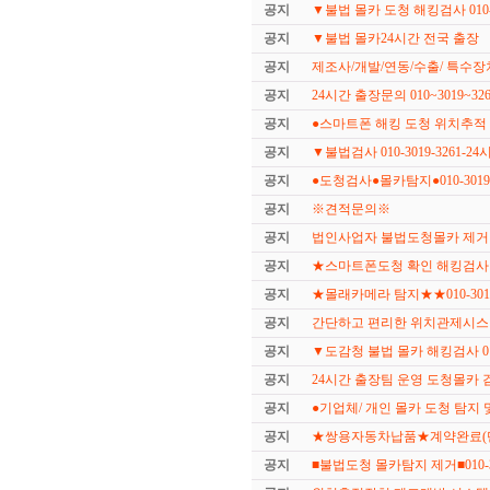
공지
▼불법 몰카 도청 해킹검사 010-3
공지
▼불법 몰카24시간 전국 출장
공지
제조사/개발/연동/수출/ 특수장
공지
24시간 출장문의 010~3019~326
공지
●스마트폰 해킹 도청 위치추적
공지
▼불법검사 010-3019-3261-2
공지
●도청검사●몰카탐지●010-3019-
공지
※견적문의※
공지
법인사업자 불법도청몰카 제거
공지
★스마트폰도청 확인 해킹검사
공지
★몰래카메라 탐지★★010-3019
공지
간단하고 편리한 위치관제시
공지
▼도감청 불법 몰카 해킹검사 010-
공지
24시간 출장팀 운영 도청몰카 
공지
●기업체/ 개인 몰카 도청 탐지 
공지
★쌍용자동차납품★계약완료(단
공지
■불법도청 몰카탐지 제거■010-30