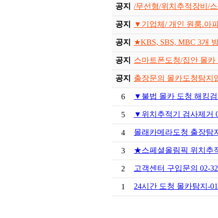
공지
/무선형/위치추적장비/스
공지
▼기업체/ 개인 원룸.아
공지
★KBS, SBS, MBC 3개 
공지
스마트폰도청/집안 몰카 
공지
출장문의 몰카도청탐지업
▼불법 몰카 도청 해킹검사 0
6
▼위치추적기 검사제거 010-
5
몰래카메라도청 출장탐
4
★스페셜올림픽 위치추적기
3
고객센터 구입문의 02-324-
2
24시간 도청 몰카탐지-010-
1