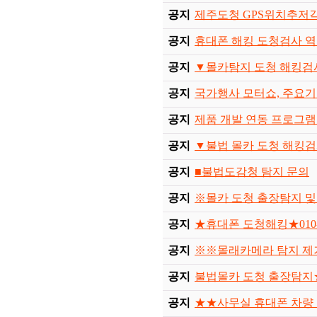
공지
제주도청 GPS위치추저긱 
공지
휴대폰 해킹 도청검사 
공지
▼몰카탐지 도청 해킹검사 01
공지
국가행사 모터쇼, 주요기관
공지
제품 개발 연동 프로그램
공지
▼불법 몰카 도청 해킹검사 0
공지
■불법도감청 탐지 문의
공지
※몰카 도청 출장탐지 및 제거
공지
★휴대폰 도청해킹★010-30
공지
※※몰래카메라 탐지 제거
공지
불법몰카 도청 출장탐지★★0
공지
★★사무실 휴대폰 차량