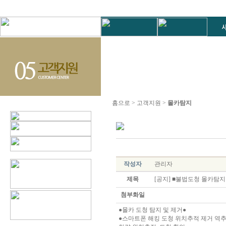
홈으로 > 고객지원 >
몰카탐지
작성자
관리자
제목
[공지] ■불법도청 몰카탐지 제거
첨부화일
●몰카 도청 탐지 및 제거●
●스마트폰 해킹 도청 위치추적 제거 역