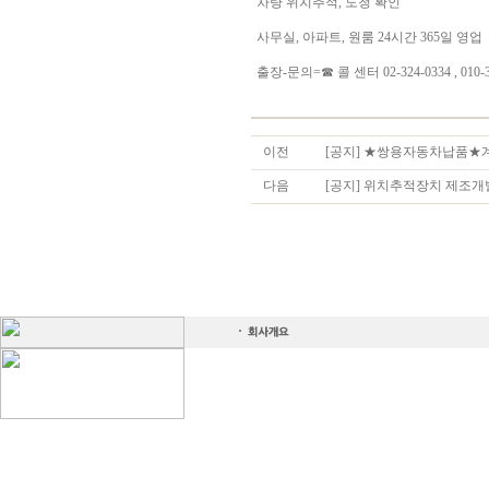
차량 위치추적, 도청 확인
사무실, 아파트, 원룸 24시간 365일 영업
출장-문의=☎ 콜 센터 02-324-0334 , 010-3
이전
[공지] ★쌍용자동차납품★
다음
[공지] 위치추적장치 제조개