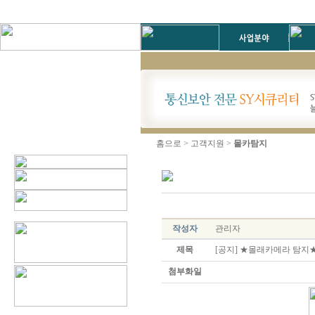
홈으로 > 고객지원 >
몰카탐지
작성자
관리자
제목
[공지] ★몰래카메라 탐지★★0
첨부화일