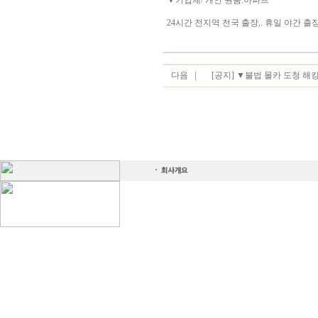
▼기업체/ 개인 원룸.아파트
24시간 전지역 전국 출장,. 휴일 야간 
다음
[공지] ▼불법 몰카 도청 해킹검사