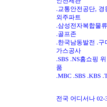
인천세관
.교통안전공단, 경
외주파트
.삼성전자복합물류
.골프존
.한국남동발전 .구
가스공사
.SBS .NS홈쇼핑
품
.MBC .SBS .KBS
전국 어디서나 02-3