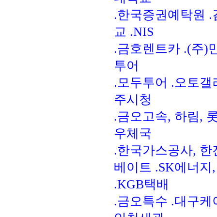
.한국증권예탁원 .
교 .NIS
.금호렌트카 .(주)
투어
.모두투어 .오토갤러
주시청
.금오고속, 하림,
우체국
.한국가스공사, 한전
베이트 .SK에너지
.KGB택배
.금오특수 .대구케