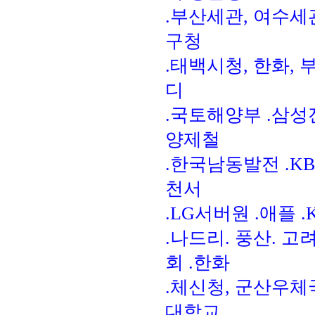
.부산세관, 여수세
구청
.태백시청, 한화,
디
.국토해양부 .삼성전
양제철
.한국남동발전 .K
천서
.LG서버원 .애플 .K
.나드리. 풍산. 
회 .한화
.체신청, 군산우체
대학교