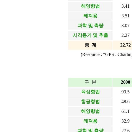
해양항법
3.41
레져용
3.51
과학 및 측량
3.07
시각동기 및 추출
2.27
총 계
22.72
(Resource : "GPS : Charti
구 분
2000
육상항법
99.5
항공항법
48.6
해양항법
61.1
레져용
32.9
과학 및 측량
27.6