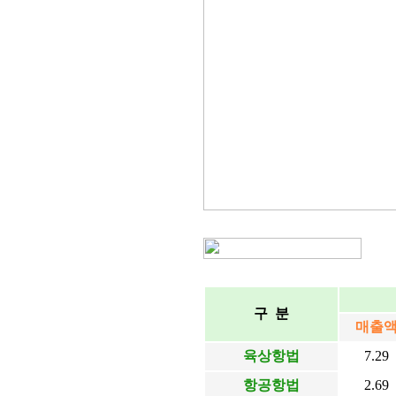
구 분
매출
육상항법
7.29
항공항법
2.69