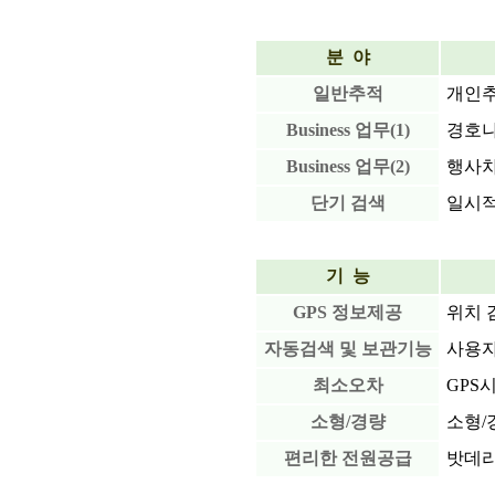
분 야
일반추적
개인추
Business 업무(1)
경호나
Business 업무(2)
행사차
단기 검색
일시적
기 능
GPS 정보제공
위치 
자동검색 및 보관기능
사용자
최소오차
GPS
소형/경량
소형/
편리한 전원공급
밧데리