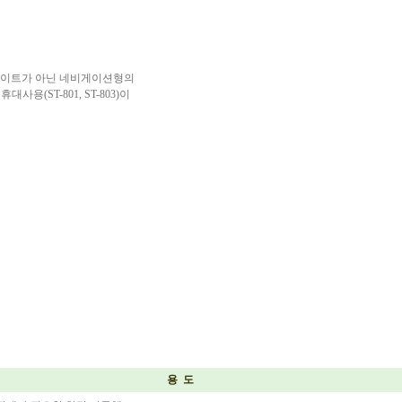
 사이트가 아닌 네비게이션형의
용(ST-801, ST-803)이
용 도